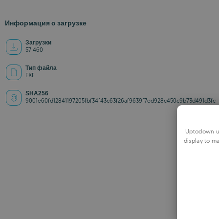
Информация о загрузке
Загрузки
57 460
Тип файла
EXE
SHA256
9001e60fd12841197205fbf34f43c63f26af9639f7ed928c450c9b73d491d3fc
Uptodown us
display to ma