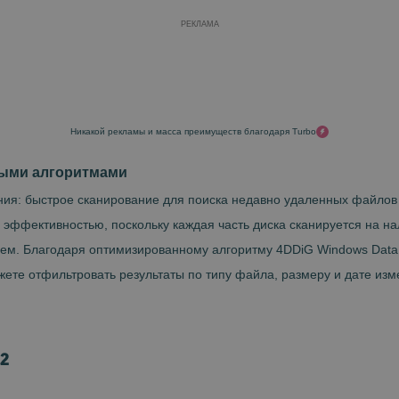
РЕКЛАМА
Никакой рекламы и масса преимуществ благодаря Turbo
ными алгоритмами
ния: быстрое сканирование для поиска недавно удаленных файлов 
 эффективностью, поскольку каждая часть диска сканируется на н
ием. Благодаря оптимизированному алгоритму 4DDiG Windows Data
ете отфильтровать результаты по типу файла, размеру и дате измен
.2