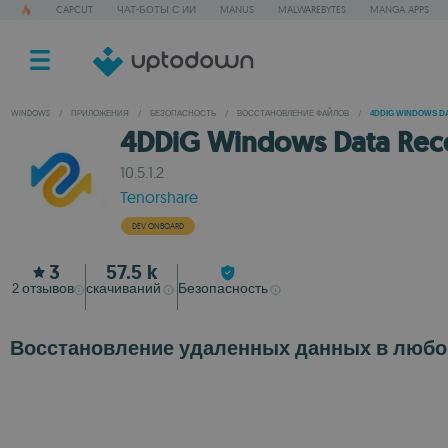
CAPCUT
ЧАТ-БОТЫ С ИИ
MANUS
MALWAREBYTES
MANGA APPS
WINDOWS
/
ПРИЛОЖЕНИЯ
/
БЕЗОПАСНОСТЬ
/
ВОССТАНОВЛЕНИЕ ФАЙЛОВ
/
4DDIG WINDOWS D
4DDiG Windows Data Rec
10.5.1.2
Tenorshare
DEV ONBOARD
3
57.5 k
2
отзывов
скачиваний
Безопасность
Восстановление удаленных данных в любо