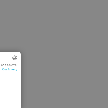
t and ads we
s.
Our Privacy
NGLISH
RENCH
ERMAN
ORTUGUESE
TALIAN